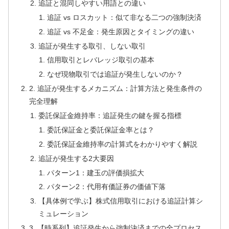
追証と混同しやすい用語との違い
追証 vs ロスカット：似て非なる二つの強制決済
追証 vs 不足金：発生原因とタイミングの違い
追証が発生する取引、しない取引
信用取引とレバレッジ取引の基本
なぜ現物取引では追証が発生しないのか？
2. 追証が発生するメカニズム：計算方法と発生条件の
完全理解
委託保証金維持率：追証発生の鍵を握る指標
委託保証金と委託保証金率とは？
委託保証金維持率の計算式をわかりやすく解説
追証が発生する2大要因
パターン1：建玉の評価損拡大
パターン2：代用有価証券の価値下落
【具体例で学ぶ】株式信用取引における追証計算シ
ミュレーション
3. 【時系列】追証発生から強制決済までの全プロセス