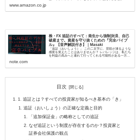
購入いただいた電子書籍は、KindleおよびFire端末、スマ...
www.amazon.co.jp
株・FX 追証のすべて：発生から強制決済、自己
破産まで。資産を守り抜くための『完全バイブ
ル』【音声解説付き】｜Masaki
「追証（おいしょう）」 この二文字に、背筋が凍るような
感覚を覚えたことはありませんか？ レバレッジは、私たち
を利益の高みへと連れて行ってくれる可能性がある一方
で、一歩間違えれば、奈落の底へと突き落とす罠ともなり
note.com
ます。 多くのウェブ記事は、「...
目次
1. 追証とは？すべての投資家が知るべき基本の「き」
追証（おいしょう）の正確な定義と目的
「追加保証金」の略称としての追証
なぜ追証という制度が存在するのか？投資家と
証券会社保護の観点