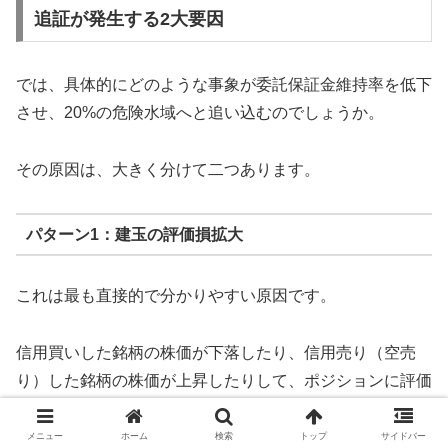
追証が発生する2大要因
では、具体的にどのような事象が委託保証金維持率を低下
させ、20%の危険水域へと追い込むのでしょうか。
その原因は、大きく分けて二つあります。
パターン1：建玉の評価損拡大
これは最も直接的で分かりやすい原因です。
信用買いした銘柄の株価が下落したり、信用売り（空売
り）した銘柄の株価が上昇したりして、ポジションに評価
損（含み損）が発生すると、その損失額が委託保証金の総
額から直接差し引かれます。
メニュー
ホーム
検索
トップ
サイドバー