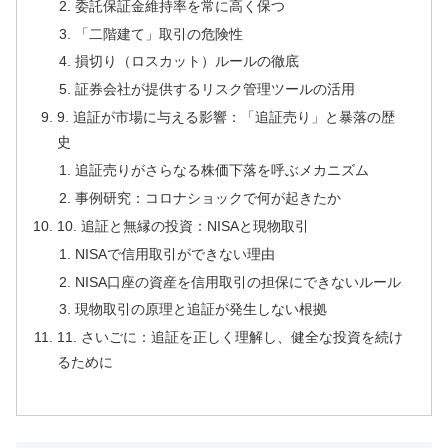
委託保証金維持率を常に高く保つ
「二階建て」取引の危険性
損切り（ロスカット）ルールの徹底
証券会社が提供するリスク管理ツールの活用
9. 追証が市場に与える影響：「追証売り」と暴落の歴
史
追証売りがさらなる株価下落を呼ぶメカニズム
事例研究：コロナショックで何が起きたか
10. 追証と無縁の投資：NISAと現物取引
NISAで信用取引ができない理由
NISA口座の資産を信用取引の担保にできないルール
現物取引の原理と追証が発生しない根拠
11. さいごに：追証を正しく理解し、健全な投資を続け
るために