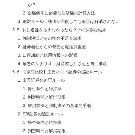
か？
全額解消に必要な決済額の計算方法
絶対ルール：株価が回復しても追証は解消されない
5. もし追証を払えなかったら？その深刻な結末
強制決済とその後の不足金請求
証券会社からの督促と遅延損害金
口座凍結と信用情報への影響
最悪のシナリオ：財産差し押さえと自己破産
6. 【徹底比較】主要ネット証券の追証ルール
楽天証券の追証ルール
発生条件と維持率
判定時間と解消期限
解消方法と強制決済の具体的手順
SBI証券の追証ルール
発生条件と維持率
判定時間と解消期限