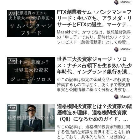
響、次の危機はいつ？
Masaki
マンショック」という言葉をニュースで
耳にしたことはあるけれど、具体的にい
FTX創業者サム・バンクマン＝フ
人物
つ、何が、なぜ起き...
リード：生い立ち、アラメダ・リ
サーチとFTXの誕生、マーケティ
ングとロビー活動と政治献金、崩
Masakiです。かつて彼は、仮想通貨業界
壊へのカウントダウン：2022年
の「申し子」であり、新時代のフィラン
ソロピスト（慈善活動家）として称賛さ
11月運命の10日間、史上最大級
れました。弱冠30歳で数十億ドルの資産
の金融詐欺、逮捕から判決までの
Masaki
を築き、その富の大部分を人類の未来の
全記録
ために寄付すると公言した天才、サム・
世界三大投資家ジョージ・ソロ
人物
バンクマン＝フリ...
ス：ナチス占領下を生き抜いた少
年時代、イングランド銀行を潰し
た男、ソロスの哲学—市場を読み
※この記事は特定の金融商品への投資を
解く再帰性の理論、320億ドルを
推奨するものではなく、あくまで歴史的
事実と公開情報に基づく分析と考察を提
投じるオープン・ソサエティ財
供するものです。Masakiです。「イング
団、批判と陰謀論の検証
Masaki
ランド銀行を潰した男」、「稀代の慈善
家」、そして「世界を裏で操る陰謀の主
適格機関投資家とは？投資家の階
人物
役」。一人の人間に...
層構造を理解、適格機関投資家
（QII）になるためのガイド、プ
ロ向けファンドの特例、日米のプ
※この記事は、適格機関投資家制度に関
ロ投資家制度の比較分析
する包括的な知識を提供することを目的
としており、具体的な法的・財務的な判