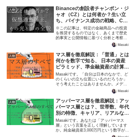
Binanceの創設者チャンポン・ジ
人物
ャオ（CZ）とは何者か？生い立
ち、バイナンス成功の戦略、CEO
辞任と収監、辞任後の活動内容
※この記事は、特定の金融商品への投資
を推奨するものではなく、あくまで歴史
的事実と公開情報に基づく分析と考察を
提供するものです。Masakiです。この記
Masaki
事では、世界最大の仮想通貨取引所バイ
ナンスを創設し、業界の頂点に立ちなが
マス層を徹底解説：「普通」とは
人物
らも、法的な問題に...
何かを数字で知る、 日本の資産
ピラミッド、準金融資産の計算
例、 マス層の年収・貯蓄・負
Masakiです。「自分は日本のなかで、ど
債・価値観・関心事、 グローバ
のくらいの立ち位置にいるのだろうか」
そう考えたことはありませんか。メディ
ルな視点で日本との比較
アでは「富裕層」や「FIRE」といった言
Masaki
葉が頻繁に登場し、華やかなライフスタ
イルが紹介される一方で、多くの人々は
アッパーマス層を徹底解説：アッ
人物
日々の生活費や...
パーマス層とは？、世帯数、年代
別の特徴、キャリア、リアルな生
活レベル、準金融資産の内訳、お
Masakiです。あなたは「アッパーマス
金に関する悩み、アッパーマス層
層」という言葉を正しく理解しています
か。純金融資産3,000万円という数字が持
から準富裕層へ、豊かでないと感
つ本当の意味をご存知でしょうか。日本