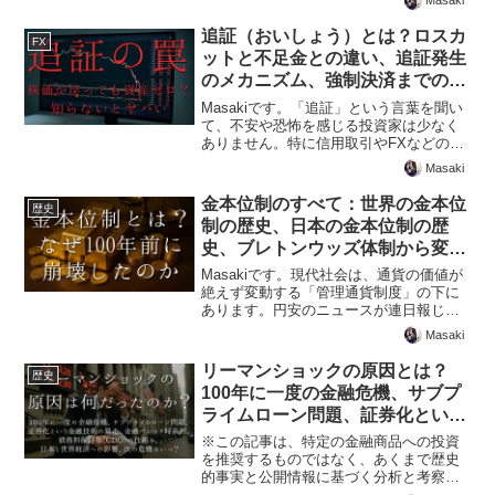
じる理由
Masaki
の約10世帯に1世帯が該当するとされる
「アッパーマス層」ですが、その実態は
追証（おいしょう）とは？ロスカ
FX
意外なほど知...
ットと不足金との違い、追証発生
のメカニズム、強制決済までのプ
ロセス、解消方法、追証を払えな
Masakiです。「追証」という言葉を聞い
かったら？、主要ネット証券のル
て、不安や恐怖を感じる投資家は少なく
ありません。特に信用取引やFXなどのレ
ール、FX・仮想通貨との違い
バレッジを効かせた取引を行う上で、追
Masaki
証は避けて通れない重要な概念です。し
かし、その仕組みや発生条件、そして万
金本位制のすべて：世界の金本位
歴史
が一発生してしま...
制の歴史、日本の金本位制の歴
史、ブレトンウッズ体制から変動
相場制へ、現代で復活の可能性と
Masakiです。現代社会は、通貨の価値が
新たな文脈
絶えず変動する「管理通貨制度」の下に
あります。円安のニュースが連日報じら
れ、物価の上昇（インフレ）が家計を圧
Masaki
迫する中で、私たちが普段使っている
「お金」の価値が、将来も本当に安泰な
リーマンショックの原因とは？
歴史
のか、漠然とした不安...
100年に一度の金融危機、サブプ
ライムローン問題、証券化という
金融技術の暴走、債務担保証券
※この記事は、特定の金融商品への投資
（CDO）の仕組み、金融パニッ
を推奨するものではなく、あくまで歴史
的事実と公開情報に基づく分析と考察を
ク時系列、日本と世界経済への影
提供するものです。Masakiです。「リー