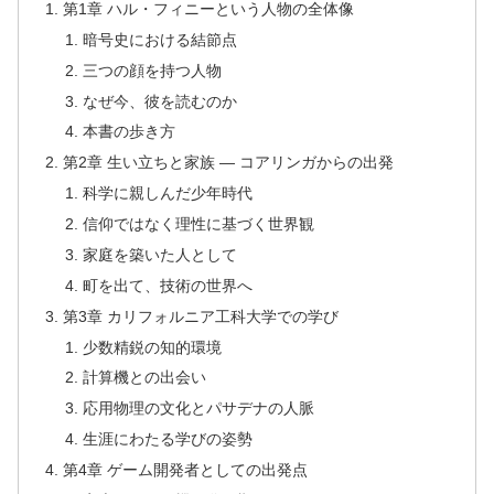
第1章 ハル・フィニーという人物の全体像
暗号史における結節点
三つの顔を持つ人物
なぜ今、彼を読むのか
本書の歩き方
第2章 生い立ちと家族 — コアリンガからの出発
科学に親しんだ少年時代
信仰ではなく理性に基づく世界観
家庭を築いた人として
町を出て、技術の世界へ
第3章 カリフォルニア工科大学での学び
少数精鋭の知的環境
計算機との出会い
応用物理の文化とパサデナの人脈
生涯にわたる学びの姿勢
第4章 ゲーム開発者としての出発点