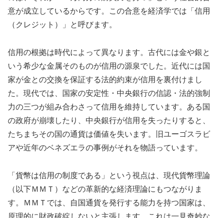
意が成立しているからです。この合意を経済学では「信用
（クレジット）」と呼びます。
信用の根拠は時代によって異なります。古代には金や銀と
いう希少な金属そのものが信用の源泉でした。近代には国
家が金との交換を保証する法的約束が信用を裏付けまし
た。現代では、国家の安定性・中央銀行の信認・法的強制
力の三つが組み合わさって信用を維持しています。ある国
の政府が崩壊したり、中央銀行が信用を失ったりすると、
たちまちその国の通貨は価値を失います。旧ユーゴスラビ
アや近年のベネズエラの事例がそれを物語っています。
「貨幣は信用の制度である」という視点は、現代貨幣理論
（以下ＭＭＴ）などの革新的な経済理論にもつながりま
す。ＭＭＴでは、自国通貨を発行する能力を持つ国家は、
原理的に財政破綻しないと主張します。これは一見奇妙な