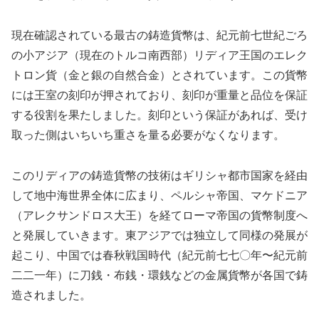
現在確認されている最古の鋳造貨幣は、紀元前七世紀ごろ
の小アジア（現在のトルコ南西部）リディア王国のエレク
トロン貨（金と銀の自然合金）とされています。この貨幣
には王室の刻印が押されており、刻印が重量と品位を保証
する役割を果たしました。刻印という保証があれば、受け
取った側はいちいち重さを量る必要がなくなります。
このリディアの鋳造貨幣の技術はギリシャ都市国家を経由
して地中海世界全体に広まり、ペルシャ帝国、マケドニア
（アレクサンドロス大王）を経てローマ帝国の貨幣制度へ
と発展していきます。東アジアでは独立して同様の発展が
起こり、中国では春秋戦国時代（紀元前七七〇年〜紀元前
二二一年）に刀銭・布銭・環銭などの金属貨幣が各国で鋳
造されました。