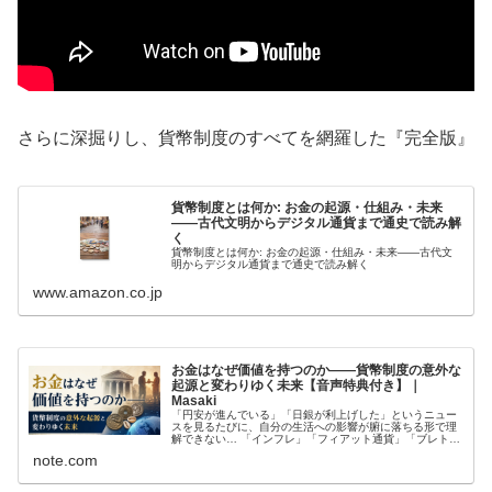
さらに深掘りし、貨幣制度のすべてを網羅した『完全版』
貨幣制度とは何か: お金の起源・仕組み・未来
——古代文明からデジタル通貨まで通史で読み解
く
貨幣制度とは何か: お金の起源・仕組み・未来——古代文
明からデジタル通貨まで通史で読み解く
www.amazon.co.jp
お金はなぜ価値を持つのか——貨幣制度の意外な
起源と変わりゆく未来【音声特典付き】｜
Masaki
「円安が進んでいる」「日銀が利上げした」というニュー
スを見るたびに、自分の生活への影響が腑に落ちる形で理
解できない… 「インフレ」「フィアット通貨」「ブレトン
ウッズ体制」という言葉を何となく知っているが、それら
note.com
がどう繋がっているのかを整理し...