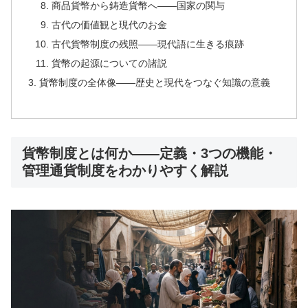
商品貨幣から鋳造貨幣へ——国家の関与
古代の価値観と現代のお金
古代貨幣制度の残照——現代語に生きる痕跡
貨幣の起源についての諸説
貨幣制度の全体像——歴史と現代をつなぐ知識の意義
貨幣制度とは何か——定義・3つの機能・
管理通貨制度をわかりやすく解説