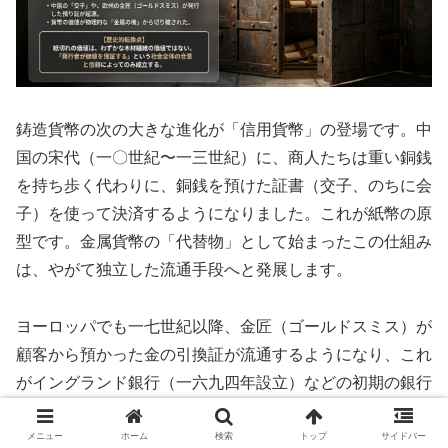
鋳造貨幣の次の大きな進化が「信用貨幣」の登場です。中
国の宋代（一〇世紀〜一三世紀）に、商人たちは重い銅銭
を持ち歩く代わりに、銅銭を預けた証書（交子、のちに会
子）を使って決済するようになりました。これが紙幣の原
型です。金属貨幣の「代替物」として始まったこの仕組み
は、やがて独立した流通手段へと発展します。
ヨーロッパでも一七世紀以降、金匠（ゴールドスミス）が
顧客から預かった金の引換証が流通するようになり、これ
がイングランド銀行（一六九四年設立）などの初期の銀行
券の起源となりました。信用貨幣は、物理的な金属を持ち
歩く不便さを解消し、長距離交易を飛躍的に容易にしまし
メニュー
ホーム
検索
トップ
サイドバー