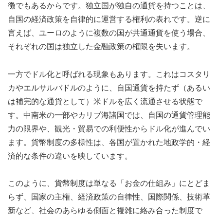
徴でもあるからです。独立国が独自の通貨を持つことは、
自国の経済政策を自律的に運営する権利の表れです。逆に
言えば、ユーロのように複数の国が共通通貨を使う場合、
それぞれの国は独立した金融政策の権限を失います。
一方でドル化と呼ばれる現象もあります。これはコスタリ
カやエルサルバドルのように、自国通貨を持たず（あるい
は補完的な通貨として）米ドルを広く流通させる状態で
す。中南米の一部やカリブ海諸国では、自国の通貨管理能
力の限界や、観光・貿易での利便性からドル化が進んでい
ます。貨幣制度の多様性は、各国が置かれた地政学的・経
済的な条件の違いを映しています。
このように、貨幣制度は単なる「お金の仕組み」にとどま
らず、国家の主権、経済政策の自律性、国際関係、技術革
新など、社会のあらゆる側面と複雑に絡み合った制度で