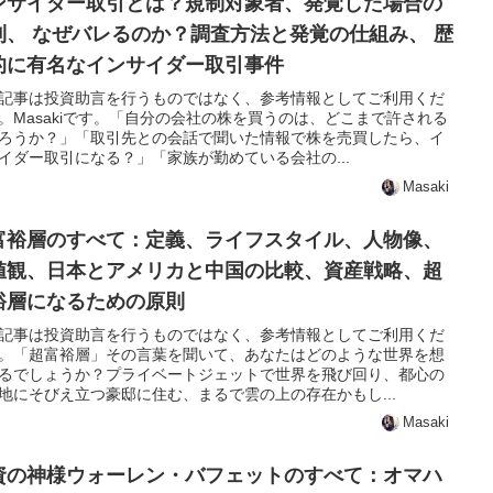
ンサイダー取引とは？規制対象者、発覚した場合の
則、 なぜバレるのか？調査方法と発覚の仕組み、 歴
的に有名なインサイダー取引事件
記事は投資助言を行うものではなく、参考情報としてご利用くだ
。Masakiです。「自分の会社の株を買うのは、どこまで許される
ろうか？」「取引先との会話で聞いた情報で株を売買したら、イ
イダー取引になる？」「家族が勤めている会社の...
Masaki
富裕層のすべて：定義、ライフスタイル、人物像、
値観、日本とアメリカと中国の比較、資産戦略、超
裕層になるための原則
記事は投資助言を行うものではなく、参考情報としてご利用くだ
。「超富裕層」その言葉を聞いて、あなたはどのような世界を想
るでしょうか？プライベートジェットで世界を飛び回り、都心の
地にそびえ立つ豪邸に住む、まるで雲の上の存在かもし...
Masaki
資の神様ウォーレン・バフェットのすべて：オマハ