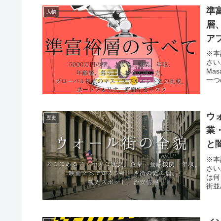
準
人物
層
ア
ス
※本
さい
Ma
一つ
ウ
歴史
業
と
※本
さい
は何
街並