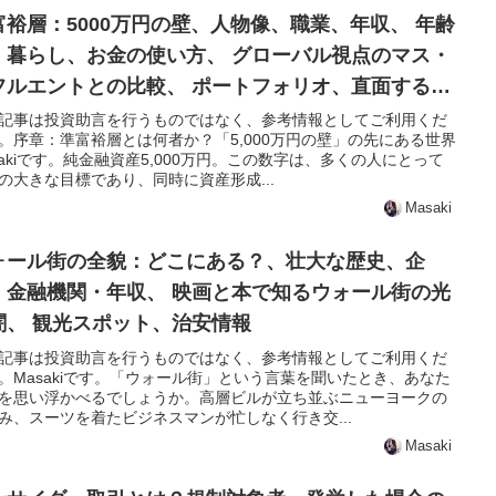
富裕層：5000万円の壁、人物像、職業、年収、 年齢
、暮らし、お金の使い方、 グローバル視点のマス・
フルエントとの比較、 ポートフォリオ、直面するリ
ク
記事は投資助言を行うものではなく、参考情報としてご利用くだ
。序章：準富裕層とは何者か？「5,000万円の壁」の先にある世界
sakiです。純金融資産5,000万円。この数字は、多くの人にとって
の大きな目標であり、同時に資産形成...
Masaki
ォール街の全貌：どこにある？、壮大な歴史、企
・金融機関・年収、 映画と本で知るウォール街の光
闇、 観光スポット、治安情報
記事は投資助言を行うものではなく、参考情報としてご利用くだ
。Masakiです。「ウォール街」という言葉を聞いたとき、あなた
を思い浮かべるでしょうか。高層ビルが立ち並ぶニューヨークの
み、スーツを着たビジネスマンが忙しなく行き交...
Masaki