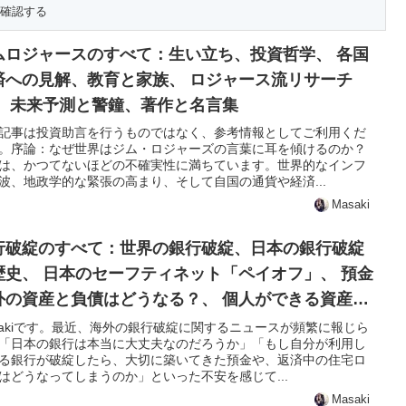
ムロジャースのすべて：生い立ち、投資哲学、 各国
済への見解、教育と家族、 ロジャース流リサーチ
、 未来予測と警鐘、著作と名言集
記事は投資助言を行うものではなく、参考情報としてご利用くだ
。序論：なぜ世界はジム・ロジャーズの言葉に耳を傾けるのか？
は、かつてないほどの不確実性に満ちています。世界的なインフ
波、地政学的な緊張の高まり、そして自国の通貨や経済...
Masaki
行破綻のすべて：世界の銀行破綻、日本の銀行破綻
歴史、 日本のセーフティネット「ペイオフ」、 預金
外の資産と負債はどうなる？、 個人ができる資産防
策
sakiです。最近、海外の銀行破綻に関するニュースが頻繁に報じら
「日本の銀行は本当に大丈夫なのだろうか」「もし自分が利用し
る銀行が破綻したら、大切に築いてきた預金や、返済中の住宅ロ
はどうなってしまうのか」といった不安を感じて...
Masaki