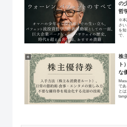
の
哲
代
※本
さい
ッ
を知
で、
株
株
ト
な
Ma
であ
とは
ta