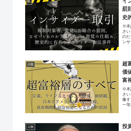
イ
株
罰
史
※本
さい
のだ
ンサ
超
人物
価
富
※本
さい
像す
一等
投
人物