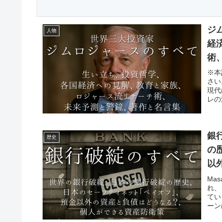
ジ
人物
経
術
※本
さい
現代
レの
銀
歴史
の
以
衛
Ma
れ、
てい
ーン