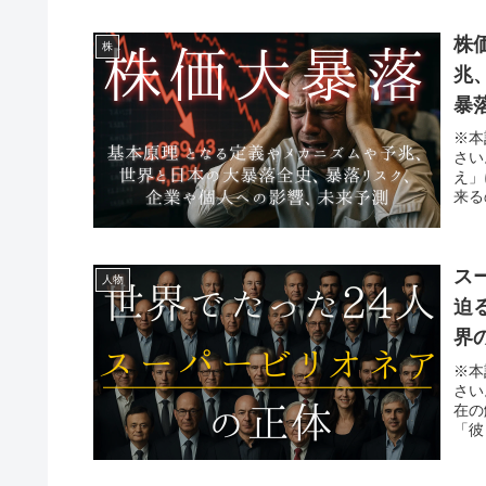
株
株
兆
暴
※本
さい
え」
来る
ス
人物
迫
界
据
※本
さい
在の
「彼