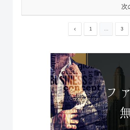
次
前
1
…
3
へ