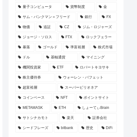
量子コンピュータ
貨幣制度
金
サム・バンクマン＝フリード
銀行
FX
物価
追証
CZ
ジム・ロジャーズ
ジョージ・ソロス
FTX
ロックフェラー
暴落
ゴールド
準富裕層
株式市場
ドル
基軸通貨
マイニング
機関投資家
ETF
ロバートキヨサキ
株主優待券
ウォーレン・バフェット
超富裕層
スーパービリオネア
コインベース
NFT
ポイントサイト
METAMASK
ETH
しょーてぃBrain
サトシナカモト
楽天
証券会社
シードフレーズ
bitbank
歴史
DiFi