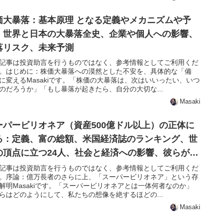
価大暴落：基本原理 となる定義やメカニズムや予
、世界と日本の大暴落全史、企業や個人への影響、
落リスク、未来予測
記事は投資助言を行うものではなく、参考情報としてご利用くだ
。はじめに：株価大暴落への漠然とした不安を、具体的な「備
に変えるMasakiです。「株価の大暴落は、次はいいったい、いつ
のだろうか」「もし暴落が起きたら、自分の大切な...
Masaki
ーパービリオネア（資産500億ドル以上）の正体に
る：定義、富の総額、米国経済誌のランキング、世
の頂点に立つ24人、社会と経済への影響、彼らが見
える未来と人類の課題
記事は投資助言を行うものではなく、参考情報としてご利用くだ
。序論：億万長者のさらに上、「スーパービリオネア」という存
解明Masakiです。「スーパービリオネアとは一体何者なのか」
らはどのようにして、私たちの想像を絶するほどの...
Masaki