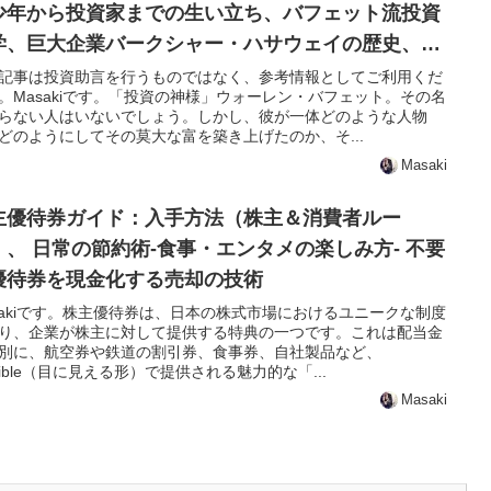
少年から投資家までの生い立ち、バフェット流投資
学、巨大企業バークシャー・ハサウェイの歴史、時
を超える名言集、慈善活動家としての一面、バフェ
記事は投資助言を行うものではなく、参考情報としてご利用くだ
。Masakiです。「投資の神様」ウォーレン・バフェット。その名
ト研究のおすすめ書籍etc
らない人はいないでしょう。しかし、彼が一体どのような人物
どのようにしてその莫大な富を築き上げたのか、そ...
Masaki
主優待券ガイド：入手方法（株主＆消費者ルー
）、 日常の節約術-食事・エンタメの楽しみ方- 不要
優待券を現金化する売却の技術
sakiです。株主優待券は、日本の株式市場におけるユニークな制度
り、企業が株主に対して提供する特典の一つです。これは配当金
別に、航空券や鉄道の割引券、食事券、自社製品など、
ngible（目に見える形）で提供される魅力的な「...
Masaki