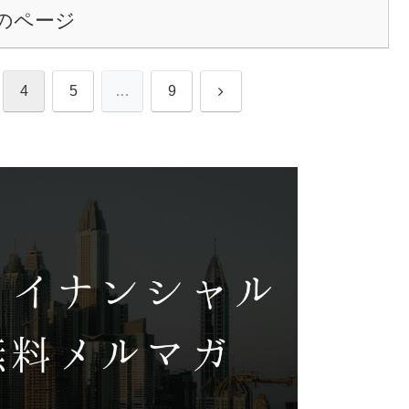
のページ
次
4
5
…
9
へ